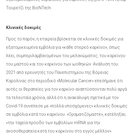
Τουρετζί της BioNTech.
Κλινικές δοκιμές
Προς το παρόν, η εταιρεία βρίσκεται σε κλινικές δοκιμές για
εξατομικευμένα εμβόλια για «κάθε στερεό καρκίνο», όπως
λέει, συμπεριλαμβανομένων του μελανώματος, του καρκίνου
του μαστού και του καρκίνου των ωοθηκών. Ανάλυση του
2021 από ερευνητές του Πανεπιστημίου της Βόρειας
Καρολίνας στο περιοδικό «Molecular Cancer» επεσήμανε ότι
αυτές οι θεραπείες για τον καρκίνο αναπτύσσονταν πολύ αργά
τα τελευταία χρόνια, αλλά ότι η ανακάλυψη σχετικά με τον
Covid-19 συνέπεσε με «πολλά υποσχόμενες» κλινικές δοκιμές
σε εμβόλια κατά του καρκίνου. «Οραματιζόμαστε», κατέληξαν,
«την ταχεία πρόοδο των εμβολίων mRNA για την
ανοσοθεραπεία κατά του καρκίνου στο εγγύς μέλλον».