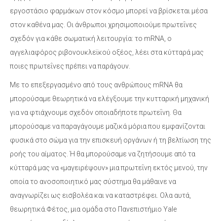
εργοστάσιο φαρμάκων στον κόσμο μπορεί να βρίσκεται μέσα
στον καθένα μας. Οι άνθρωποι χρησιμοποιούμε πρωτεΐνες
σχεδόν για κάθε σωματική λειτουργία: το mRNA, o
αγγελιαφόρος ριβονουκλεϊκού οξέος, λέει στα κύτταρά μας
ποιες πρωτεΐνες πρέπει να παράγουν.
Με το επεξεργασμένο από τους ανθρώπους mRNA θα
μπορούσαμε θεωρητικά να ελέγξουμε την κυτταρική μηχανική
για να φτιάχνουμε σχεδόν οποιαδήποτε πρωτεΐνη. Θα
μπορούσαμε να παραγάγουμε μαζικά μόρια που εμφανίζονται
φυσικά στο σώμα για την επισκευή οργάνων ή τη βελτίωση της
ροής του αίματος. Ή θα μπορούσαμε να ζητήσουμε από τα
κύτταρά μας να «μαγειρέψουν» μια πρωτεΐνη εκτός μενού, την
οποία το ανοσοποιητικό μας σύστημα θα μάθαινε να
αναγνωρίζει ως εισβολέα και να καταστρέφει. Ολα αυτά,
θεωρητικά.Φέτος, μια ομάδα στο Πανεπιστήμιο Yale