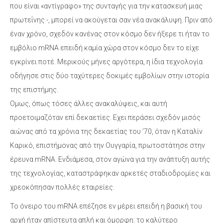
που είναι «αντίγραφο» της συνταγής για την κατασκευή μιας
πρωτεΐνης -, μπορεί να ακούγεται σαν νέα ανακάλυψη. Πριν από
έναν χρόνο, σχεδόν κανένας στον κόσμο δεν ήξερε τι ήταν το
εμβόλιο mRNA επειδή καμία χώρα στον κόσμο δεν το είχε
εγκρίνει ποτέ. Μερικούς μήνες αργότερα, η ίδια τεχνολογία
οδήγησε στις δύο ταχύτερες δοκιμές εμβολίων στην ιστορία
της επιστήμης.
Ομως, όπως τόσες άλλες ανακαλύψεις, και αυτή
προετοιμαζόταν επί δεκαετίες. Εχει περάσει σχεδόν μισός
αιώνας από τα χρόνια της δεκαετίας του ’70, όταν η Καταλίν
Καρικό, επιστήμονας από την Ουγγαρία, πρωτοστάτησε στην
έρευνα mRNA. Ενδιάμεσα, στον αγώνα για την ανάπτυξη αυτής
της τεχνολογίας, καταστράφηκαν αρκετές σταδιοδρομίες και
χρεοκόπησαν πολλές εταιρείες.
Το όνειρο του mRNA επέζησε εν μέρει επειδή η βασική του
αρχή ήταν απίστευτα απλή και όμορφη: το καλύτερο