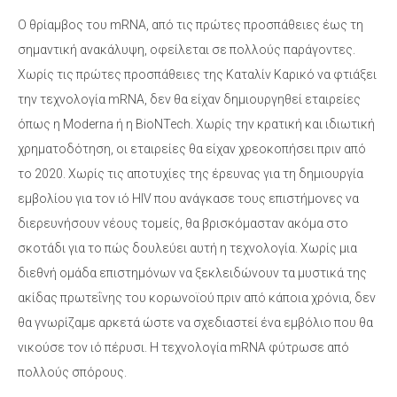
Ο θρίαμβος του mRNA, από τις πρώτες προσπάθειες έως τη
σημαντική ανακάλυψη, οφείλεται σε πολλούς παράγοντες.
Χωρίς τις πρώτες προσπάθειες της Καταλίν Καρικό να φτιάξει
την τεχνολογία mRNA, δεν θα είχαν δημιουργηθεί εταιρείες
όπως η Moderna ή η BioNTech. Χωρίς την κρατική και ιδιωτική
χρηματοδότηση, οι εταιρείες θα είχαν χρεοκοπήσει πριν από
το 2020. Χωρίς τις αποτυχίες της έρευνας για τη δημιουργία
εμβολίου για τον ιό HIV που ανάγκασε τους επιστήμονες να
διερευνήσουν νέους τομείς, θα βρισκόμασταν ακόμα στο
σκοτάδι για το πώς δουλεύει αυτή η τεχνολογία. Χωρίς μια
διεθνή ομάδα επιστημόνων να ξεκλειδώνουν τα μυστικά της
ακίδας πρωτεΐνης του κορωνοϊού πριν από κάποια χρόνια, δεν
θα γνωρίζαμε αρκετά ώστε να σχεδιαστεί ένα εμβόλιο που θα
νικούσε τον ιό πέρυσι. Η τεχνολογία mRNA φύτρωσε από
πολλούς σπόρους.