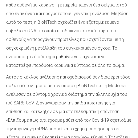
κάθε ασθενή με καρκίνο, η εταιρεία παίρνει ένα δείγμα ιστού
από έναν όγκο και πραγματοποιεί γενετική ανάλυση. Με βάση
αυτό το τεστ, η BioNTech σχεδιάζει ένα εξατομικευμένο
εμβόλιο mRNA, το οποίο υποδεικνύει στα κύτταρα του
ασθενούς να παραγάγουν πρωτεΐνες που σχετίζονται με τη
συγκεκριμένη μετάλλαξη του συγκεκριμένου όγκου. Το
ανοσοποιητικό σύστημα μαθαίνει να ψάχνει και να
καταστρέφει παρόμοια καρκινικά κύτταρα σε όλο το σώμα.
Αυτός ο κύκλος ανάλυσης και σχεδιασμού δεν διαφέρει τόσο
πολύ από τον τρόπο με τον οποίο η BioNTech και η Moderna
ανέλυσαν σε σύντομο χρονικό διάστημα την αλληλουχία του
ιού SARS-CoV-2, αναγνώρισαν την ακίδα πρωτεΐνης για
επίθεση και κατέληξαν σε μια αποτελεσματική απάντηση.
«Ελπίζουμε πως ό,τι έχουμε μάθει από τον Covid-19 σχετικά με
την παραγωγή mRNA μπορεί να το χρησιμοποιήσουμε σε
εξατομικευμένες θεραπείες για καρκίνο», εξηγεί ο Τολντζλέμ