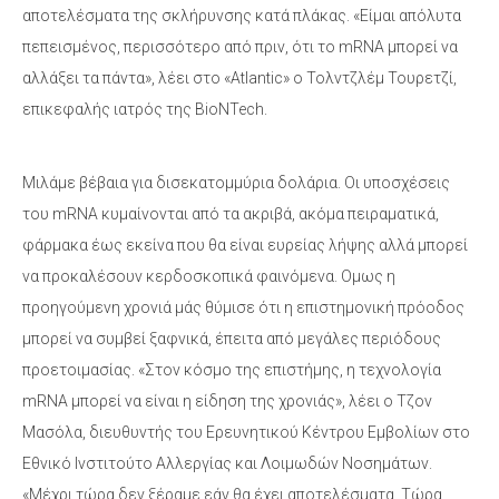
αποτελέσματα της σκλήρυνσης κατά πλάκας. «Είμαι απόλυτα
πεπεισμένος, περισσότερο από πριν, ότι το mRNA μπορεί να
αλλάξει τα πάντα», λέει στο «Atlantic» ο Τολντζλέμ Τουρετζί,
επικεφαλής ιατρός της BioNTech.
Μιλάμε βέβαια για δισεκατομμύρια δολάρια. Οι υποσχέσεις
του mRNA κυμαίνονται από τα ακριβά, ακόμα πειραματικά,
φάρμακα έως εκείνα που θα είναι ευρείας λήψης αλλά μπορεί
να προκαλέσουν κερδοσκοπικά φαινόμενα. Ομως η
προηγούμενη χρονιά μάς θύμισε ότι η επιστημονική πρόοδος
μπορεί να συμβεί ξαφνικά, έπειτα από μεγάλες περιόδους
προετοιμασίας. «Στον κόσμο της επιστήμης, η τεχνολογία
mRNA μπορεί να είναι η είδηση της χρονιάς», λέει ο Τζον
Μασόλα, διευθυντής του Ερευνητικού Κέντρου Εμβολίων στο
Εθνικό Ινστιτούτο Αλλεργίας και Λοιμωδών Νοσημάτων.
«Μέχρι τώρα δεν ξέραμε εάν θα έχει αποτελέσματα. Τώρα