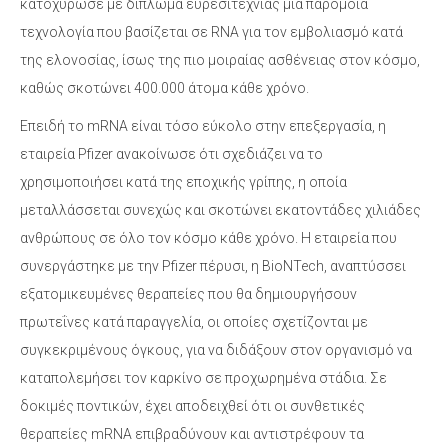
κατοχύρωσε με δίπλωμα ευρεσιτεχνίας μια παρόμοια
τεχνολογία που βασίζεται σε RNA για τον εμβολιασμό κατά
της ελονοσίας, ίσως της πιο μοιραίας ασθένειας στον κόσμο,
καθώς σκοτώνει 400.000 άτομα κάθε χρόνο.
Επειδή το mRNA είναι τόσο εύκολο στην επεξεργασία, η
εταιρεία Pfizer ανακοίνωσε ότι σχεδιάζει να το
χρησιμοποιήσει κατά της εποχικής γρίπης, η οποία
μεταλλάσσεται συνεχώς και σκοτώνει εκατοντάδες χιλιάδες
ανθρώπους σε όλο τον κόσμο κάθε χρόνο. Η εταιρεία που
συνεργάστηκε με την Pfizer πέρυσι, η BioNTech, αναπτύσσει
εξατομικευμένες θεραπείες που θα δημιουργήσουν
πρωτεΐνες κατά παραγγελία, οι οποίες σχετίζονται με
συγκεκριμένους όγκους, για να διδάξουν στον οργανισμό να
καταπολεμήσει τον καρκίνο σε προχωρημένα στάδια. Σε
δοκιμές ποντικών, έχει αποδειχθεί ότι οι συνθετικές
θεραπείες mRNA επιβραδύνουν και αντιστρέφουν τα