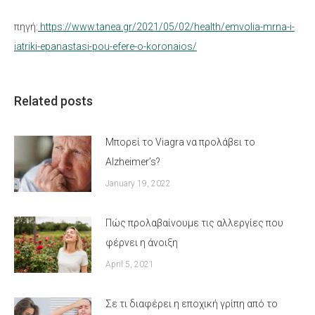
πηγή:
https://www.tanea.gr/2021/05/02/health/emvolia-mrna-i-
iatriki-epanastasi-pou-efere-o-koronaios/
Related posts
Μπορεί το Viagra να προλάβει το
Alzheimer’s?
January 19, 2022
Πώς προλαβαίνουμε τις αλλεργίες που
φέρνει η άνοιξη
April 5, 2021
Σε τι διαφέρει η εποχική γρίπη από το