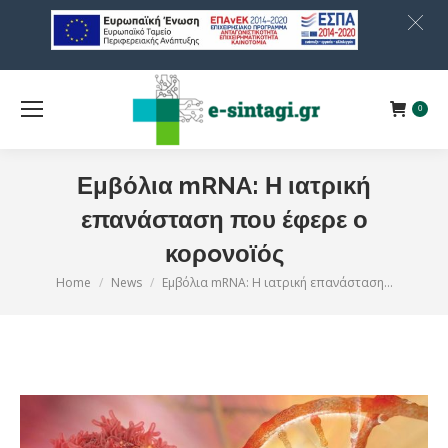
0
Εμβόλια mRNA: Η ιατρική
επανάσταση που έφερε ο
κορoνοϊός
Home
News
Εμβόλια mRNA: Η ιατρική επανάσταση…
You are here: