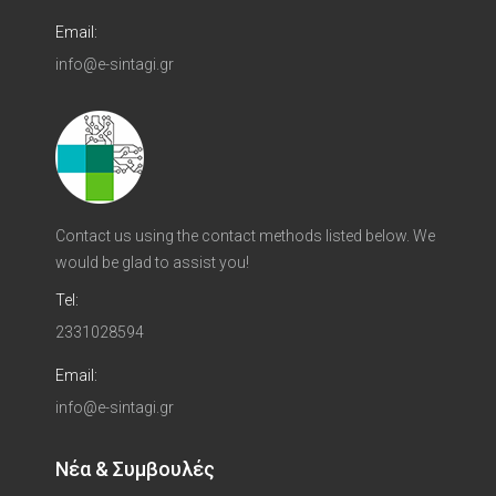
Email:
info@e-sintagi.gr
Contact us using the contact methods listed below. We
would be glad to assist you!
Tel:
2331028594
Email:
info@e-sintagi.gr
Νέα & Συμβουλές