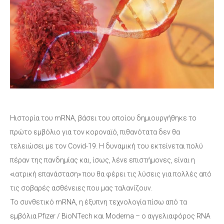
Ηιστορία του mRNΑ, βάσει του οποίου δημιουργήθηκε το
πρώτο εμβόλιο για τον κορoναϊό, πιθανότατα δεν θα
τελειώσει με τον Covid-19. Η δυναμική του εκτείνεται πολύ
πέραν της πανδημίας και, ίσως, λένε επιστήμονες, είναι η
«ιατρική επανάσταση» που θα φέρει τις λύσεις για πολλές από
τις σοβαρές ασθένειες που μας ταλανίζουν.
Το συνθετικό mRNA, η έξυπνη τεχνολογία πίσω από τα
εμβόλια Pfizer / BioNTech και Moderna – ο αγγελιαφόρος RNA