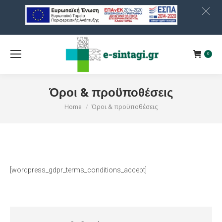
0
Όροι & προϋποθέσεις
Home
Όροι & προϋποθέσεις
You are here:
[wordpress_gdpr_terms_conditions_accept]