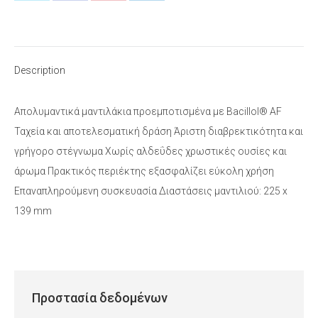
on
on
on
on
X
Facebook
Pinterest
LinkedIn
Description
Απολυμαντικά μαντιλάκια προεμποτισμένα με Bacillol® AF
Ταχεία και αποτελεσματική δράση Άριστη διαβρεκτικότητα και
γρήγορο στέγνωμα Χωρίς αλδεΰδες χρωστικές ουσίες και
άρωμα Πρακτικός περιέκτης εξασφαλίζει εύκολη χρήση
Επαναπληρούμενη συσκευασία Διαστάσεις μαντιλιού: 225 x
139 mm
Προστασία δεδομένων