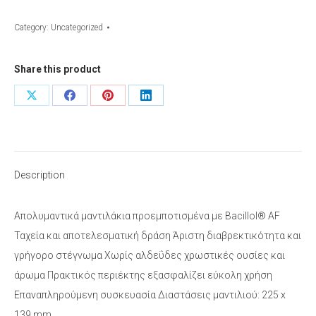
δοχείο
Category:
Uncategorized
quantity
Share this product
Share
Share
Share
Share
on
on
on
on
X
Facebook
Pinterest
LinkedIn
Description
Απολυμαντικά μαντιλάκια προεμποτισμένα με Bacillol® AF
Ταχεία και αποτελεσματική δράση Άριστη διαβρεκτικότητα και
γρήγορο στέγνωμα Χωρίς αλδεΰδες χρωστικές ουσίες και
άρωμα Πρακτικός περιέκτης εξασφαλίζει εύκολη χρήση
Επαναπληρούμενη συσκευασία Διαστάσεις μαντιλιού: 225 x
139 mm