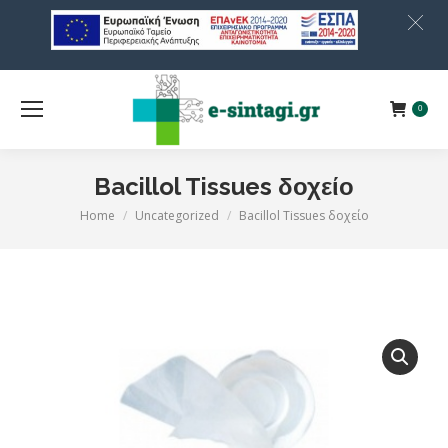
0
Bacillol Tissues δοχείο
Home
Uncategorized
Bacillol Tissues δοχείο
You are here: