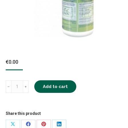
€
0.00
Bacillol
Add to cart
﹣
﹢
Tissues
δοχείο
quantity
Share this product
Share
Share
Share
Share