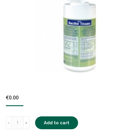
€
0.00
Bacillol
Add to cart
﹣
﹢
Tissues