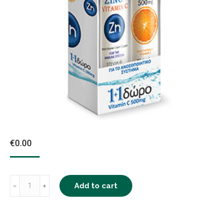
€
0.00
Zinc
Add to cart
﹣
﹢
+
Vitamin