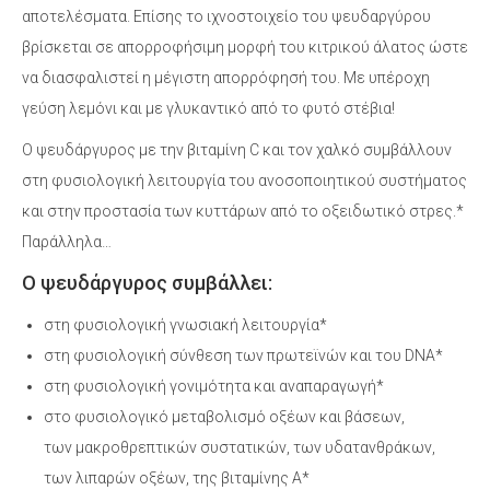
αποτελέσματα. Επίσης το ιχνοστοιχείο του ψευδαργύρου
βρίσκεται σε απορροφήσιμη μορφή του κιτρικού άλατος ώστε
να διασφαλιστεί η μέγιστη απορρόφησή του. Με υπέροχη
γεύση λεμόνι και με γλυκαντικό από το φυτό στέβια!
Ο ψευδάργυρος με την βιταμίνη C και τον χαλκό συμβάλλουν
στη φυσιολογική λειτουργία του ανοσοποιητικού συστήματος
και στην προστασία των κυττάρων από το οξειδωτικό στρες.*
Παράλληλα…
Ο ψευδάργυρος συμβάλλει:
στη φυσιολογική γνωσιακή λειτουργία*
στη φυσιολογική σύνθεση των πρωτεϊνών και του DNA*
στη φυσιολογική γονιμότητα και αναπαραγωγή*
στο φυσιολογικό μεταβολισμό οξέων και βάσεων,
των μακροθρεπτικών συστατικών, των υδατανθράκων,
των λιπαρών οξέων, της βιταμίνης Α*