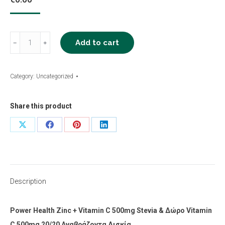
Zinc
Add to cart
﹣
﹢
+
Vitamin
Category:
Uncategorized
C
500mg
Share this product
Stevia
&
Share
Share
Share
Share
Δώρο
on
on
on
on
Vitamin
X
Facebook
Pinterest
LinkedIn
C
500mg
Description
20/20
Αναβράζοντα
Power Health Zinc + Vitamin C 500mg Stevia & Δώρο Vitamin
Δισκία
C 500mg 20/20 Αναβράζοντα Δισκία