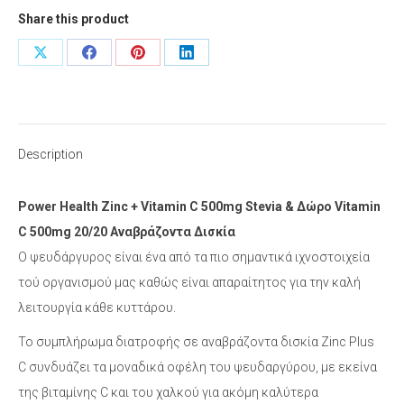
C
Share this product
500mg
Stevia
Share
Share
Share
Share
&
on
on
on
on
Δώρο
X
Facebook
Pinterest
LinkedIn
Vitamin
C
Description
500mg
20/20
Power Health Zinc + Vitamin C 500mg Stevia & Δώρο Vitamin
Αναβράζοντα
C 500mg 20/20 Αναβράζοντα Δισκία
Δισκία
Ο ψευδάργυρος είναι ένα από τα πιο σημαντικά ιχνοστοιχεία
quantity
τού οργανισμού μας καθώς είναι απαραίτητος για την καλή
λειτουργία κάθε κυττάρου.
Το συμπλήρωμα διατροφής σε αναβράζοντα δισκία Zinc Plus
C συνδυάζει τα μοναδικά οφέλη του ψευδαργύρου, με εκείνα
της βιταμίνης C και του χαλκού για ακόμη καλύτερα