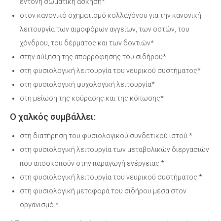
έντονη σωµατική άσκηση*
στον κανονικό σχηµατισµό κολλαγόνου για την κανονική
λειτουργία των αιµοφόρων αγγείων, των οστών, του
χόνδρου, του δέρµατος και των δοντιών*
στην αύξηση της απορρόφησης του σιδήρου*
στη φυσιολογική λειτουργία του νευρικού συστήματος*
στη φυσιολογική ψυχολογική λειτουργία*
στη µείωση της κούρασης και της κόπωσης*
Ο χαλκός συμβάλλει:
στη διατήρηση του φυσιολογικού συνδετικού ιστού *.
στη φυσιολογική λειτουργία των μεταβολικών διεργασιών
που αποσκοπούν στην παραγωγή ενέργειας.*
στη φυσιολογική λειτουργία του νευρικού συστήματος *.
στη φυσιολογική μεταφορά του σιδήρου μέσα στον
οργανισμό *.