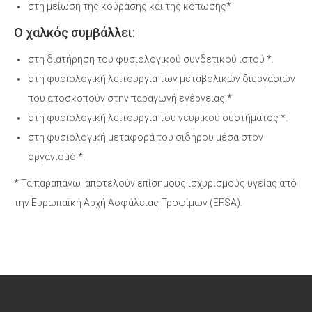
στη µείωση της κούρασης και της κόπωσης*
Ο χαλκός συμβάλλει:
στη διατήρηση του φυσιολογικού συνδετικού ιστού *.
στη φυσιολογική λειτουργία των μεταβολικών διεργασιών
που αποσκοπούν στην παραγωγή ενέργειας.*
στη φυσιολογική λειτουργία του νευρικού συστήματος *.
στη φυσιολογική μεταφορά του σιδήρου μέσα στον
οργανισμό *.
* Τα παραπάνω αποτελούν επίσημους ισχυρισμούς υγείας από
την Eυρωπαϊκή Αρχή Ασφάλειας Τροφίμων (EFSA).