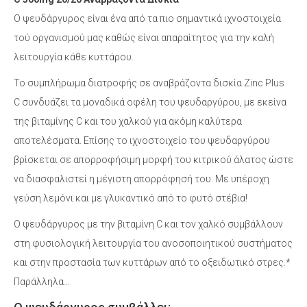
quantity
Ο ψευδάργυρος είναι ένα από τα πιο σημαντικά ιχνοστοιχεία
τού οργανισμού μας καθώς είναι απαραίτητος για την καλή
λειτουργία κάθε κυττάρου.
Το συμπλήρωμα διατροφής σε αναβράζοντα δισκία Zinc Plus
C συνδυάζει τα μοναδικά οφέλη του ψευδαργύρου, με εκείνα
της βιταμίνης C και του χαλκού για ακόμη καλύτερα
αποτελέσματα. Επίσης το ιχνοστοιχείο του ψευδαργύρου
βρίσκεται σε απορροφήσιμη μορφή του κιτρικού άλατος ώστε
να διασφαλιστεί η μέγιστη απορρόφησή του. Με υπέροχη
γεύση λεμόνι και με γλυκαντικό από το φυτό στέβια!
Ο ψευδάργυρος με την βιταμίνη C και τον χαλκό συμβάλλουν
στη φυσιολογική λειτουργία του ανοσοποιητικού συστήματος
και στην προστασία των κυττάρων από το οξειδωτικό στρες.*
Παράλληλα…