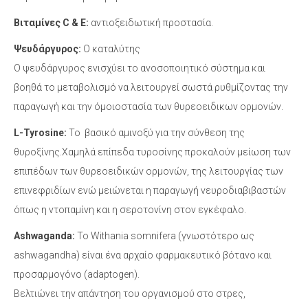
Βιταμίνες C & E:
αντιοξειδωτική προστασία.
Ψευδάργυρος:
Ο καταλύτης
Ο ψευδάργυρος ενισχύει το ανοσοποιητικό σύστημα και
βοηθά το μεταβολισμό να λειτουργεί σωστά ρυθμίζοντας την
παραγωγή και την όμοιοστασία των θυρεοειδικων ορμονών.
L-Tyrosine:
Το βασικό αμινοξύ για την σύνθεση της
θυροξίνης.Χαμηλά επίπεδα τυροσίνης προκαλούν μείωση των
επιπέδων των θυρεοειδικών ορμονών, της λειτουργίας των
επινεφριδίων ενώ μειώνεται η παραγωγή νευροδιαβιβαστών
όπως η ντοπαμίνη και η σεροτονίνη στον εγκέφαλο.
Ashwaganda:
Το Withania somnifera (γνωστότερο ως
ashwagandha) είναι ένα αρχαίο φαρμακευτικό βότανο και
προσαρμογόνο (adaptogen).
Βελτιώνει την απάντηση του οργανισμού στο στρες,