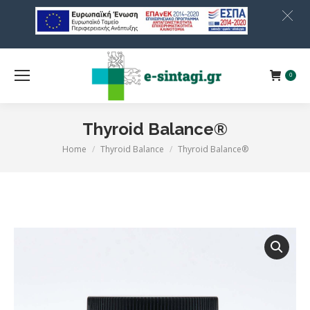
0
Thyroid Balance®
Home
Thyroid Balance
Thyroid Balance®
You are here: