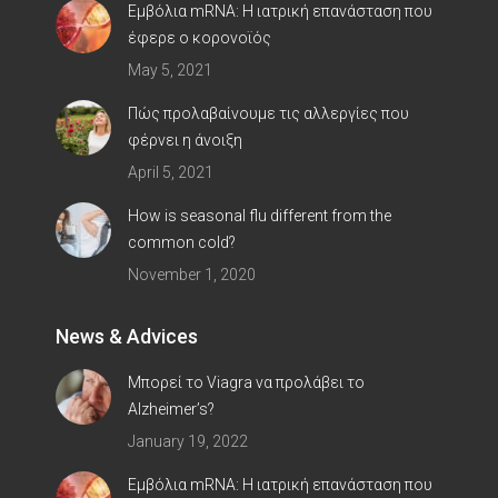
Εμβόλια mRNA: Η ιατρική επανάσταση που
έφερε ο κορoνοϊός
May 5, 2021
Πώς προλαβαίνουμε τις αλλεργίες που
φέρνει η άνοιξη
April 5, 2021
How is seasonal flu different from the
common cold?
November 1, 2020
News & Advices
Μπορεί το Viagra να προλάβει το
Alzheimer’s?
January 19, 2022
Εμβόλια mRNA: Η ιατρική επανάσταση που