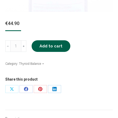
€
44.90
Thyroid
Add to cart
﹣
﹢
Balance®
quantity
Category:
Thyroid Balance
Share this product
Share
Share
Share
Share
on
on
on
on
X
Facebook
Pinterest
LinkedIn