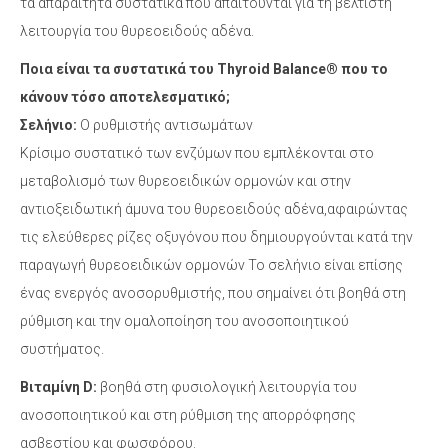
τα απαραίτητα συστατικά που απαιτούνται για τη βέλτιστη
λειτουργία του θυρεοειδούς αδένα.
Ποια είναι τα συστατικά του Thyroid Balance® που το
κάνουν τόσο αποτελεσματικό;
Σελήνιο:
Ο ρυθμιστής αντισωμάτων
Κρίσιμο συστατικό των ενζύμων που εμπλέκονται στο
μεταβολισμό των θυρεοειδικών ορμονών και στην
αντιοξειδωτική άμυνα του θυρεοειδούς αδένα,αφαιρώντας
τις ελεύθερες ρίζες οξυγόνου που δημιουργούνται κατά την
παραγωγή θυρεοειδικών ορμονών Το σελήνιο είναι επίσης
ένας ενεργός ανοσορυθμιστής, που σημαίνει ότι βοηθά στη
ρύθμιση και την ομαλοποίηση του ανοσοποιητικού
συστήματος.
Βιταμίνη D:
βοηθά στη φυσιολογική λειτουργία του
ανοσοποιητικού και στη ρύθμιση της απορρόφησης
ασβεστίου και φωσφόρου.