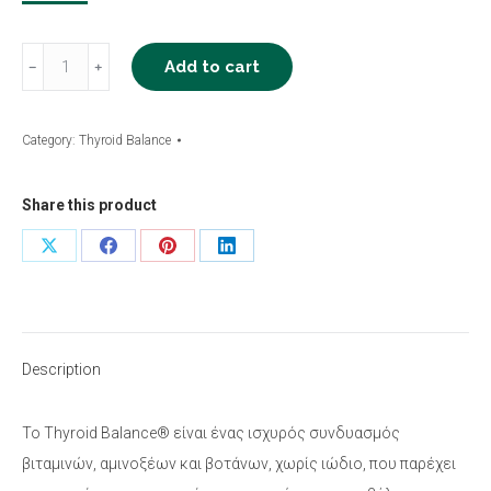
Thyroid
Add to cart
﹣
﹢
Balance®
quantity
Category:
Thyroid Balance
Share this product
Share
Share
Share
Share
on
on
on
on
X
Facebook
Pinterest
LinkedIn
Description
Το Thyroid Balance® είναι ένας ισχυρός συνδυασμός
βιταμινών, αμινοξέων και βοτάνων, χωρίς ιώδιο, που παρέχει