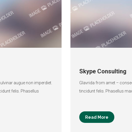
Skype Consulting
ulvinar augue non imperdiet.
Glavrida from amet – consecte
cidunt felis. Phasellus
tincidunt felis. Phasellus m
Read More