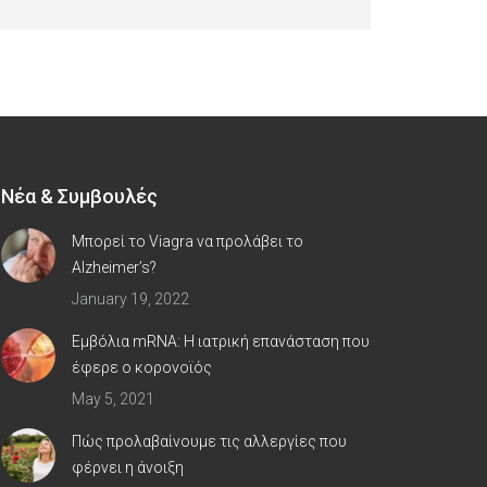
Νέα & Συμβουλές
Μπορεί το Viagra να προλάβει το
Alzheimer’s?
January 19, 2022
Εμβόλια mRNA: Η ιατρική επανάσταση που
έφερε ο κορoνοϊός
May 5, 2021
Πώς προλαβαίνουμε τις αλλεργίες που
φέρνει η άνοιξη