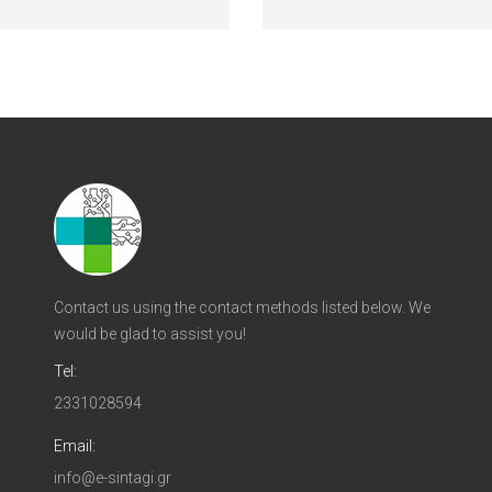
Contact us using the contact methods listed below. We
would be glad to assist you!
Tel:
2331028594
Email:
info@e-sintagi.gr